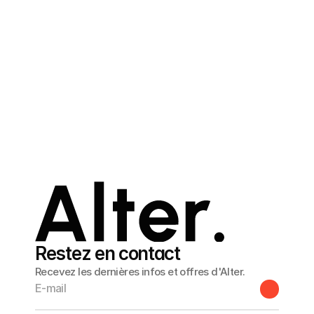
Les changements seront publiés sur le site et prendront 
effet immédiatement.
ARTICLE 11 - DROIT D’ACCÈS ET DE
RECTIFICATION
Vous pouvez accéder, corriger ou supprimer vos 
données personnelles en nous contactant à 
hello@alterlabs.ch ou à : Alter, 29 rue de Bourgogne, 
1205 Genève, Suisse.
Restez en contact
Recevez les dernières infos et offres d'Alter.